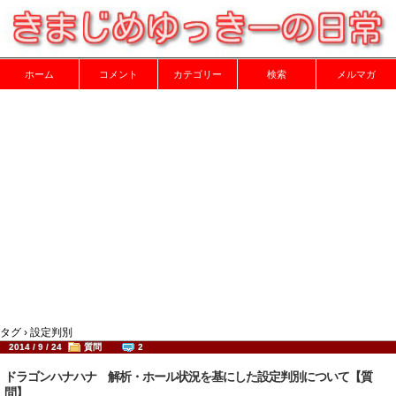
ホーム
コメント
カテゴリー
検索
メルマガ
タグ › 設定判別
2014 / 9 / 24
質問
2
ドラゴンハナハナ 解析・ホール状況を基にした設定判別について【質
問】