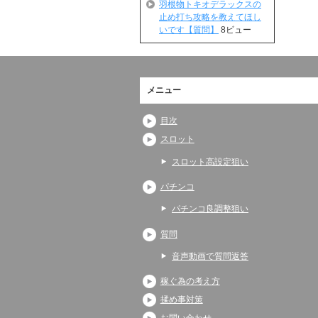
羽根物トキオデラックスの
止め打ち攻略を教えてほし
いです【質問】
8ビュー
メニュー
目次
スロット
スロット高設定狙い
パチンコ
パチンコ良調整狙い
質問
音声動画で質問返答
稼ぐ為の考え方
揉め事対策