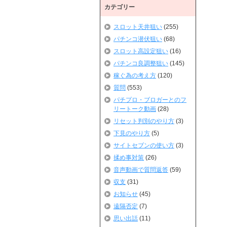
カテゴリー
スロット天井狙い
(255)
パチンコ潜伏狙い
(68)
スロット高設定狙い
(16)
パチンコ良調整狙い
(145)
稼ぐ為の考え方
(120)
質問
(553)
パチプロ・ブロガーとのフ
リートーク動画
(28)
リセット判別のやり方
(3)
下見のやり方
(5)
サイトセブンの使い方
(3)
揉め事対策
(26)
音声動画で質問返答
(59)
収支
(31)
お知らせ
(45)
遠隔否定
(7)
思い出話
(11)