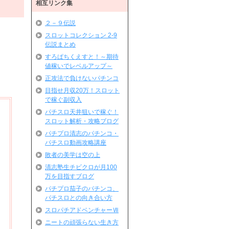
相互リンク集
２－９伝説
スロットコレクション 2-9
伝説まとめ
すろぱちくえすと！～期待
値稼いでレベルアップ～
正攻法で負けないパチンコ
目指せ月収20万！スロット
で稼ぐ副収入
パチスロ天井狙いで稼ぐ！
スロット解析・攻略ブログ
パチプロ清志のパチンコ・
パチスロ動画攻略講座
敗者の美学は空の上
清志塾生チビクロが月100
万を目指すブログ
パチプロ茄子のパチンコ、
パチスロとの向き合い方
スロパチアドベンチャーⅦ
ニートの頑張らない生き方