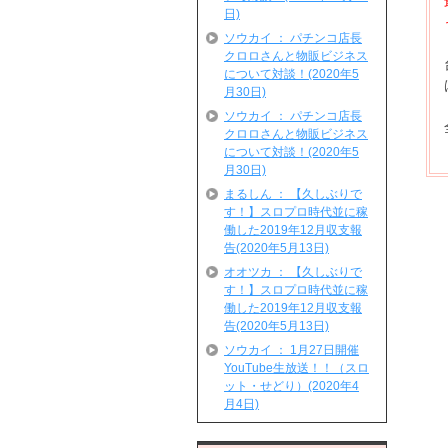
日)
ソウカイ ： パチンコ店長
クロロさんと物販ビジネス
について対談！(2020年5
月30日)
ソウカイ ： パチンコ店長
クロロさんと物販ビジネス
について対談！(2020年5
月30日)
まるしん ： 【久しぶりで
す！】スロプロ時代並に稼
働した2019年12月収支報
告(2020年5月13日)
オオツカ ： 【久しぶりで
す！】スロプロ時代並に稼
働した2019年12月収支報
告(2020年5月13日)
ソウカイ ： 1月27日開催
YouTube生放送！！（スロ
ット・せどり）(2020年4
月4日)