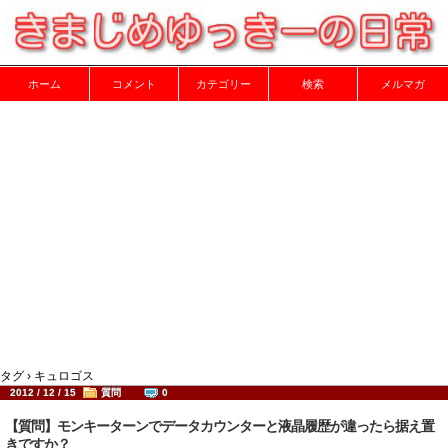
ホーム
コメント
カテゴリー
検索
メルマガ
タグ › キュロゴス
2012 / 12 / 15
質問
0
【質問】モンキーターンでデータカウンターと液晶履歴が違ったら据え置
きですか？